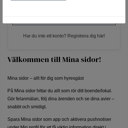
Mobilt BankId på annan enhet
Har du inte ett konto? Registrera dig här!
Välkommen till Mina sidor!
Mina sidor – allt för dig som hyresgäst
På Mina sidor hittar du allt som rör ditt boende/lokal.
Gör felanmälan, följ dina ärenden och se dina avier –
snabbt och smidigt.
Spara Mina sidor som app och aktivera pushnotiser
under Min profil för att få viktig information direkt i